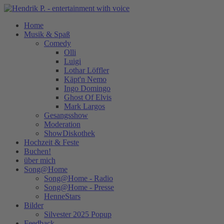
Home
Musik & Spaß
Comedy
Olli
Luigi
Lothar Löffler
Käpt'n Nemo
Ingo Domingo
Ghost Of Elvis
Mark Largos
Gesangsshow
Moderation
ShowDiskothek
Hochzeit & Feste
Buchen!
über mich
Song@Home
Song@Home - Radio
Song@Home - Presse
HenneStars
Bilder
Silvester 2025 Popup
Feedback