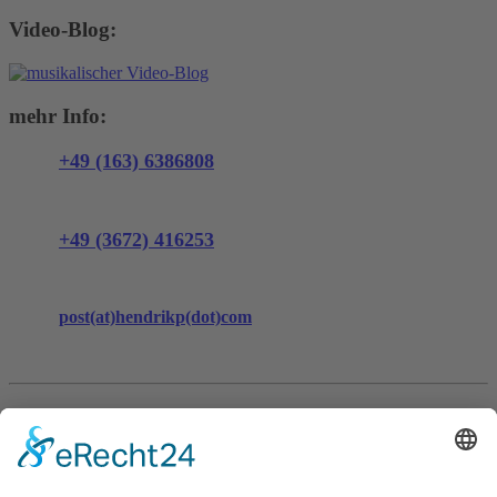
Video-Blog:
mehr Info
:
+49 (163) 6386808
+49 (3672) 416253
post(at)hendrikp(dot)com